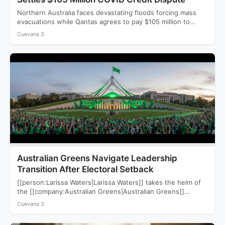
Northern Australia faces devastating floods forcing mass
evacuations while Qantas agrees to pay $105 million to
settle a…
Cuevana 3
Australian Greens Navigate Leadership
Transition After Electoral Setback
[[person:Larissa Waters|Larissa Waters]] takes the helm of
the [[company:Australian Greens|Australian Greens]]
following a devastating 2025 election that saw…
Cuevana 3