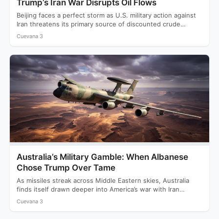
Trump’s Iran War Disrupts Oil Flows
Beijing faces a perfect storm as U.S. military action against
Iran threatens its primary source of discounted crude…
Cuevana 3
Australia’s Military Gamble: When Albanese
Chose Trump Over Tame
As missiles streak across Middle Eastern skies, Australia
finds itself drawn deeper into America’s war with Iran
while…
Cuevana 3