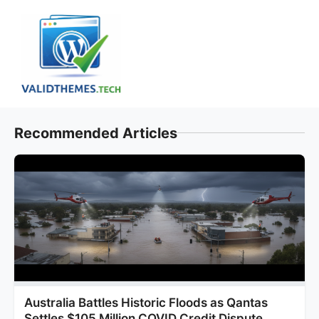
Skip
to
content
Recommended Articles
Australia Battles Historic Floods as Qantas
Settles $105 Million COVID Credit Dispute