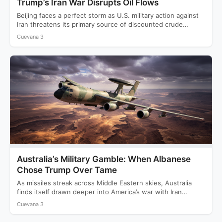
Trump’s Iran War Disrupts Oil Flows
Beijing faces a perfect storm as U.S. military action against
Iran threatens its primary source of discounted crude…
Cuevana 3
Australia’s Military Gamble: When Albanese
Chose Trump Over Tame
As missiles streak across Middle Eastern skies, Australia
finds itself drawn deeper into America’s war with Iran
while…
Cuevana 3