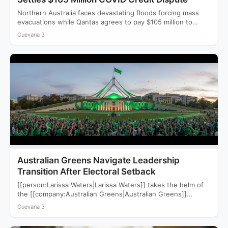
Northern Australia faces devastating floods forcing mass
evacuations while Qantas agrees to pay $105 million to
settle a…
Cuevana 3
Australian Greens Navigate Leadership
Transition After Electoral Setback
[[person:Larissa Waters|Larissa Waters]] takes the helm of
the [[company:Australian Greens|Australian Greens]]
following a devastating 2025 election that saw…
Cuevana 3