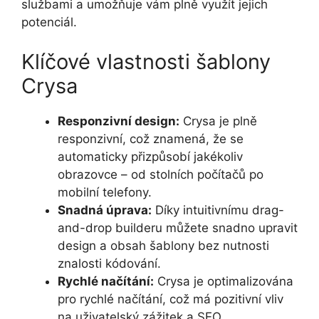
službami a umožňuje vám plně využít jejich
potenciál.
Klíčové vlastnosti šablony
Crysa
Responzivní design:
Crysa je plně
responzivní, což znamená, že se
automaticky přizpůsobí jakékoliv
obrazovce – od stolních počítačů po
mobilní telefony.
Snadná úprava:
Díky intuitivnímu drag-
and-drop builderu můžete snadno upravit
design a obsah šablony bez nutnosti
znalosti kódování.
Rychlé načítání:
Crysa je optimalizována
pro rychlé načítání, což má pozitivní vliv
na uživatelský zážitek a SEO.