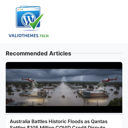
Skip
to
content
Recommended Articles
Australia Battles Historic Floods as Qantas
Settles $105 Million COVID Credit Dispute