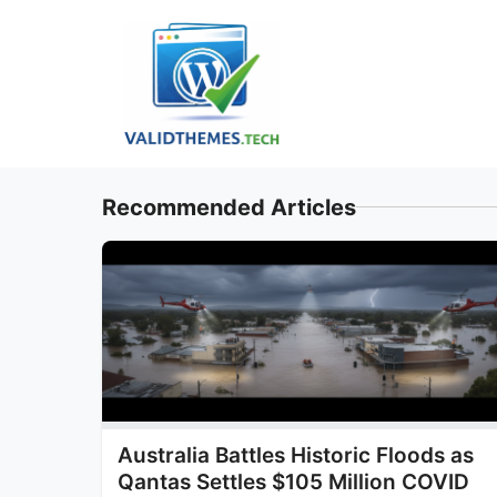
Skip
to
content
Recommended Articles
Australia Battles Historic Floods as
Qantas Settles $105 Million COVID