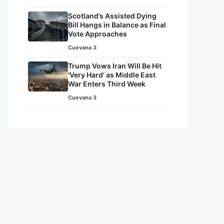
Scotland’s Assisted Dying
Bill Hangs in Balance as Final
Vote Approaches
Cuevana 3
Trump Vows Iran Will Be Hit
‘Very Hard’ as Middle East
War Enters Third Week
Cuevana 3