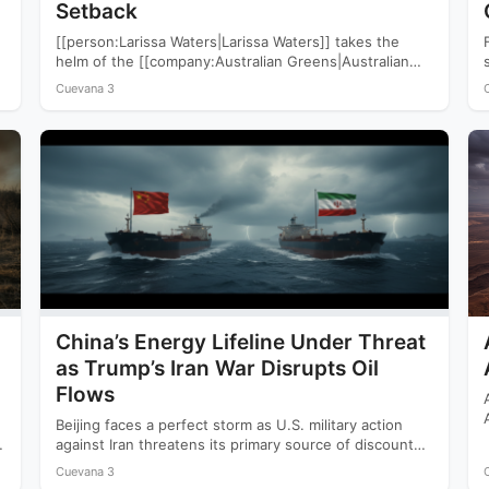
Setback
[[person:Larissa Waters|Larissa Waters]] takes the
helm of the [[company:Australian Greens|Australian
Greens]] following a devastating 2025 election that
Cuevana 3
saw…
China’s Energy Lifeline Under Threat
as Trump’s Iran War Disrupts Oil
Flows
Beijing faces a perfect storm as U.S. military action
against Iran threatens its primary source of discounted
crude…
Cuevana 3