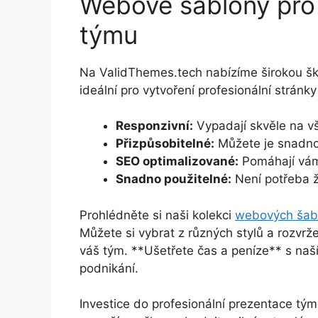
Webové šablony pro
týmu
Na ValidThemes.tech nabízíme širokou šk
ideální pro vytvoření profesionální strán
Responzivní:
Vypadají skvěle na vš
Přizpůsobitelné:
Můžete je snadno 
SEO optimalizované:
Pomáhají vám 
Snadno použitelné:
Není potřeba ž
Prohlédněte si naši kolekci
webových šab
Můžete si vybrat z různých stylů a rozvrže
váš tým. **Ušetřete čas a peníze** s naš
podnikání.
Investice do profesionální prezentace t