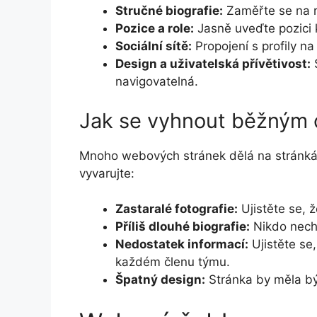
Stručné biografie:
Zaměřte se na r
Pozice a role:
Jasně uveďte pozici 
Sociální sítě:
Propojení s profily na
Design a uživatelská přívětivost:
S
navigovatelná.
Jak se vyhnout běžným
Mnoho webových stránek dělá na stránkác
vyvarujte:
Zastaralé fotografie:
Ujistěte se, ž
Příliš dlouhé biografie:
Nikdo nechc
Nedostatek informací:
Ujistěte se,
každém členu týmu.
Špatný design:
Stránka by měla být