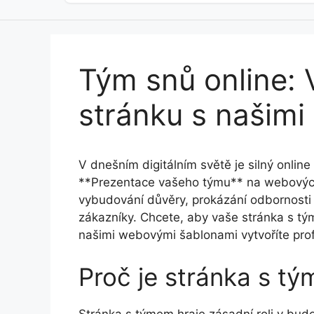
Tým snů online: 
stránku s našimi
V dnešním digitálním světě je silný online
**Prezentace vašeho týmu** na webových 
vybudování důvěry, prokázání odbornosti a
zákazníky. Chcete, aby vaše stránka s tým
našimi webovými šablonami vytvoříte pro
Proč je stránka s tý
Stránka s týmem hraje zásadní roli v bud