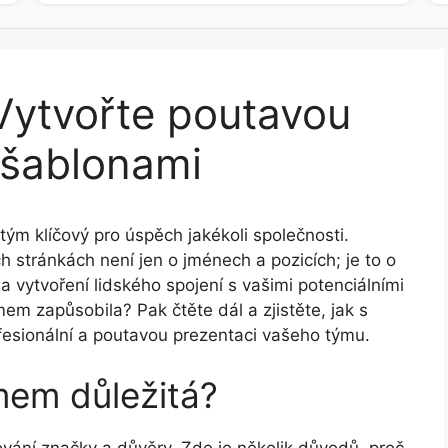
Vytvořte poutavou
 šablonami
 tým klíčový pro úspěch jakékoli společnosti.
stránkách není jen o jménech a pozicích; je to o
 vytvoření lidského spojení s vašimi potenciálními
em zapůsobila? Pak čtěte dál a zjistěte, jak s
fesionální a poutavou prezentaci vašeho týmu.
mem důležitá?
ování značky a důvěry. Zde je několik důvodů, proč