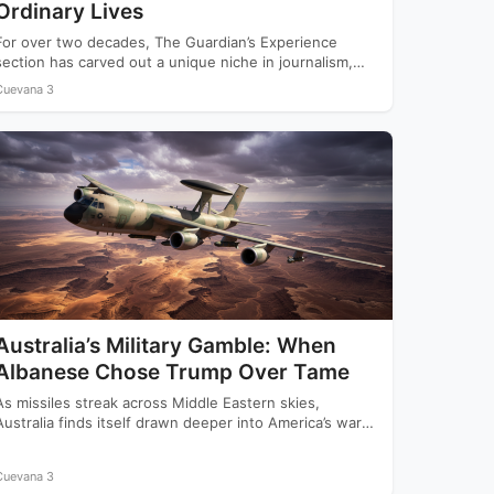
Ordinary Lives
For over two decades, The Guardian’s Experience
section has carved out a unique niche in journalism,
offering readers…
Cuevana 3
Australia’s Military Gamble: When
Albanese Chose Trump Over Tame
As missiles streak across Middle Eastern skies,
Australia finds itself drawn deeper into America’s war
with Iran while…
Cuevana 3