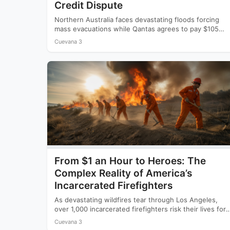
Credit Dispute
Northern Australia faces devastating floods forcing
mass evacuations while Qantas agrees to pay $105
million to settle a…
Cuevana 3
From $1 an Hour to Heroes: The
Complex Reality of America’s
Incarcerated Firefighters
As devastating wildfires tear through Los Angeles,
over 1,000 incarcerated firefighters risk their lives for
as little as…
Cuevana 3